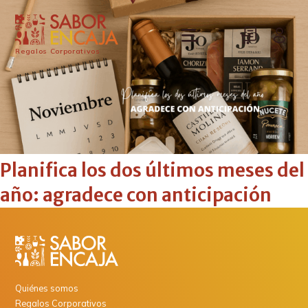
Regalos Corporativos
Planifica los dos últimos meses del
año: agradece con anticipación
Quiénes somos
Regalos Corporativos