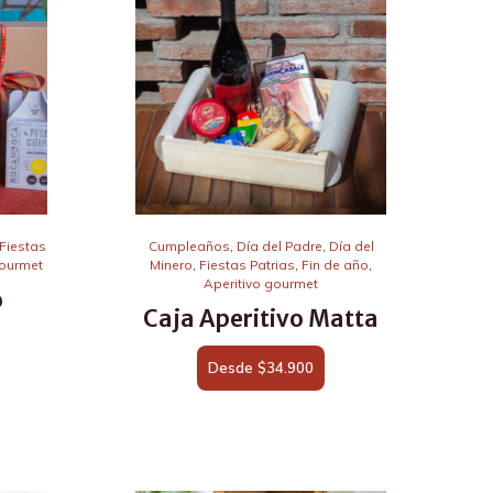
Fiestas
Cumpleaños
,
Día del Padre
,
Día del
gourmet
Minero
,
Fiestas Patrias
,
Fin de año
,
Aperitivo gourmet
o
Caja Aperitivo Matta
Desde
$
34.900