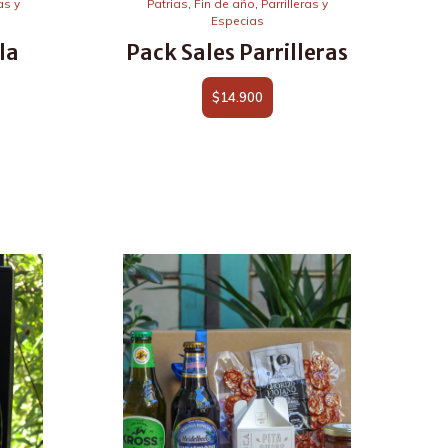
as y
Patrias
,
Fin de año
,
Parrilleras y
Especias
la
Pack Sales Parrilleras
$
14.900