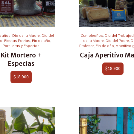
eaños
,
Día de la Madre
,
Día del
Cumpleaños
,
Día del Trabajad
ro
,
Fiestas Patrias
,
Fin de año
,
de la Madre
,
Día del Padre
,
D
Parrilleras y Especias
Profesor
,
Fin de año
,
Aperitivo 
Kit Mortero +
Caja Aperitivo Ma
Especias
$
18.900
$
18.900