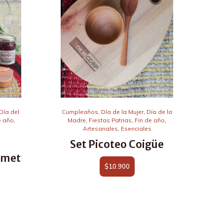
Día del
Cumpleaños
,
Día de la Mujer
,
Día de la
e año
,
Madre
,
Fiestas Patrias
,
Fin de año
,
Artesanales
,
Esenciales
Set Picoteo Coigüe
rmet
$
10.900