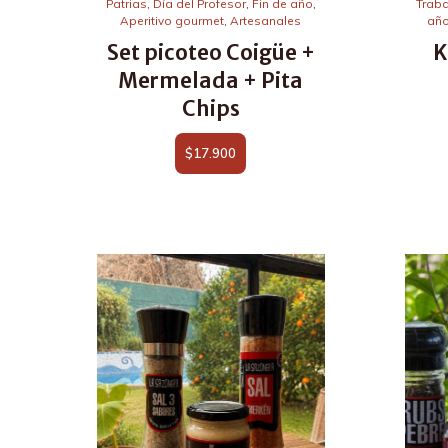
Patrias
,
Día del Profesor
,
Fin de año
,
Trab
Aperitivo gourmet
,
Artesanales
añ
Set picoteo Coigüe +
K
Mermelada + Pita
Chips
$
17.900