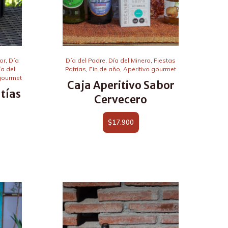
or
,
Día
Día del Padre
,
Día del Minero
,
Fiestas
ía del
Patrias
,
Fin de año
,
Aperitivo gourmet
gourmet
Caja Aperitivo Sabor
tías
Cervecero
$
17.900