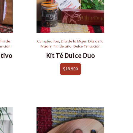
Fin de
Cumpleaños
,
Día de la Mujer
,
Día de la
ención
Madre
,
Fin de año
,
Dulce Tentación
itivo
Kit Té Dulce Duo
$
18.900