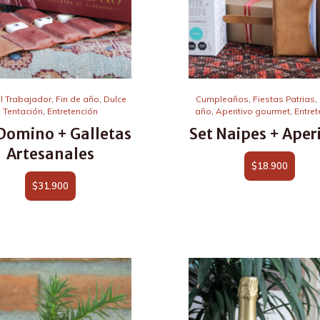
l Trabajador
,
Fin de año
,
Dulce
Cumpleaños
,
Fiestas Patrias
,
Tentación
,
Entretención
año
,
Aperitivo gourmet
,
Entret
 Domino + Galletas
Set Naipes + Aper
Artesanales
$
18.900
$
31.900