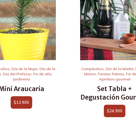
eaños
,
Día de la Mujer
,
Día de la
Cumpleaños
,
Día de la Madre
,
e
,
Día del Profesor
,
Fin de año
,
Minero
,
Fiestas Patrias
,
Fin d
Jardinería
Aperitivo gourmet
Mini Araucaria
Set Tabla +
Degustación Gou
$
13.900
$
24.900