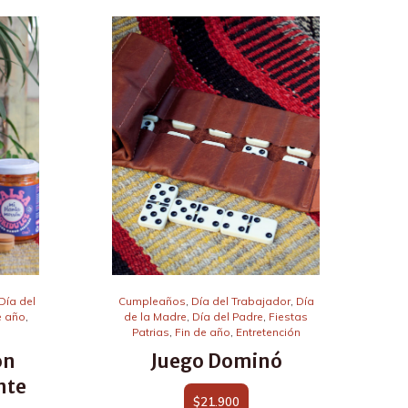
Día del
Cumpleaños
,
Día del Trabajador
,
Día
e año
,
de la Madre
,
Día del Padre
,
Fiestas
Patrias
,
Fin de año
,
Entretención
on
Juego Dominó
nte
$
21.900