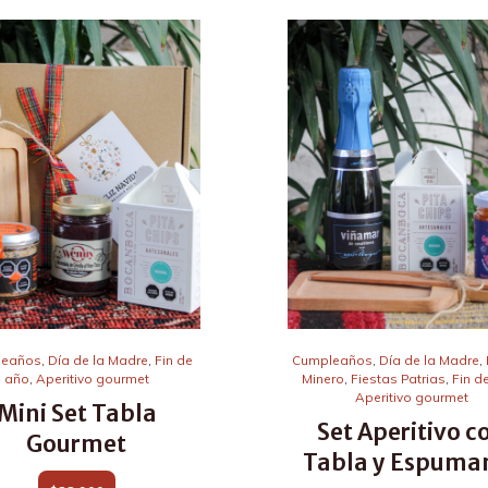
leaños
,
Día de la Madre
,
Fin de
Cumpleaños
,
Día de la Madre
,
año
,
Aperitivo gourmet
Minero
,
Fiestas Patrias
,
Fin d
Aperitivo gourmet
Mini Set Tabla
Set Aperitivo c
Gourmet
Tabla y Espuma