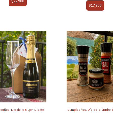
$
22.900
$
17.900
leaños
,
Día de la Mujer
,
Día del
Cumpleaños
,
Día de la Madre
,