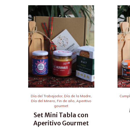
Día del Trabajador
,
Día de la Madre
,
Cump
Día del Minero
,
Fin de año
,
Aperitivo
gourmet
Set Mini Tabla con
Aperitivo Gourmet