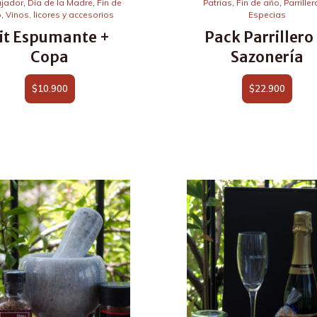
ajador
,
Día de la Madre
,
Fin de
Patrias
,
Fin de año
,
Parriller
o
,
Vinos, licores y accesorios
Especias
it Espumante +
Pack Parrillero 
Copa
Sazonería
$
10.900
$
22.900