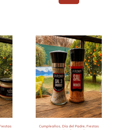
Fiestas
Cumpleaños
,
Día del Padre
,
Fiestas