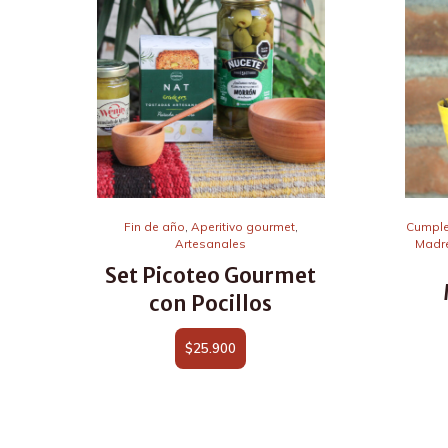
Fin de año
,
Aperitivo gourmet
,
Cumpl
Artesanales
Madr
Set Picoteo Gourmet
con Pocillos
$
25.900