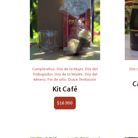
Cumpleaños
,
Día de la Mujer
,
Día del
Día 
Trabajador
,
Día de la Madre
,
Día del
Minero
,
Fin de año
,
Dulce Tentación
C
Kit Café
$
16.900