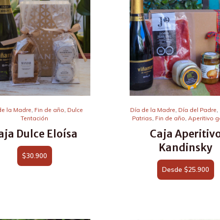
de la Madre
,
Fin de año
,
Dulce
Día de la Madre
,
Día del Padre
,
Tentación
Patrias
,
Fin de año
,
Aperitivo 
aja Dulce Eloísa
Caja Aperitiv
Kandinsky
$
30.900
Desde
$
25.900