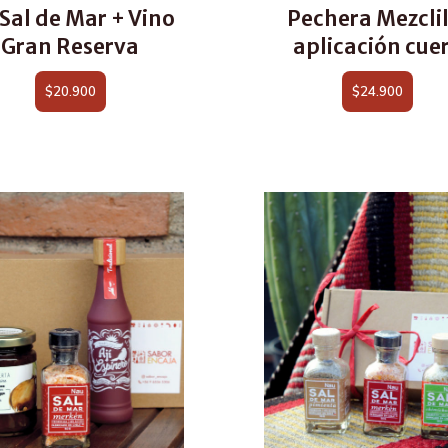
 Sal de Mar + Vino
Pechera Mezclil
Gran Reserva
aplicación cue
$
20.900
$
24.900