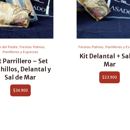
a del Padre
,
Fiestas Patrias
,
Fiestas Patrias
,
Parrilleras y E
Parrilleras y Especias
Kit Delantal + Sa
t Parrillero – Set
Mar
hillos, Delantal y
Sal de Mar
$
23.900
$
34.900