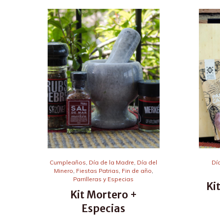
Cumpleaños
,
Día de la Madre
,
Día del
Dí
Minero
,
Fiestas Patrias
,
Fin de año
,
Parrilleras y Especias
Ki
Kit Mortero +
Especias