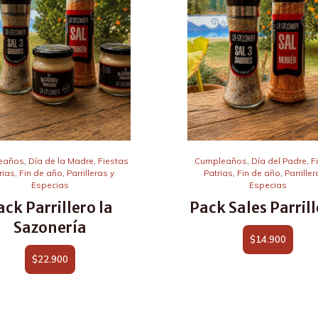
eaños
,
Día de la Madre
,
Fiestas
Cumpleaños
,
Día del Padre
,
F
rias
,
Fin de año
,
Parrilleras y
Patrias
,
Fin de año
,
Parriller
Especias
Especias
ack Parrillero la
Pack Sales Parril
Sazonería
$
14.900
$
22.900