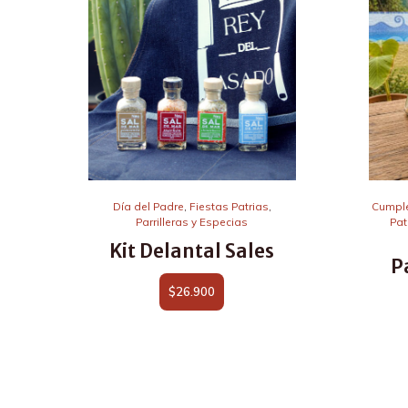
Día del Padre
,
Fiestas Patrias
,
Cumpl
Parrilleras y Especias
Pat
Kit Delantal Sales
P
$
26.900