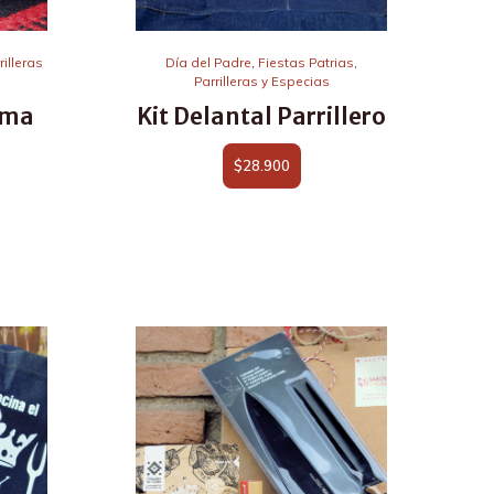
rilleras
Día del Padre
,
Fiestas Patrias
,
Parrilleras y Especias
ama
Kit Delantal Parrillero
$
28.900