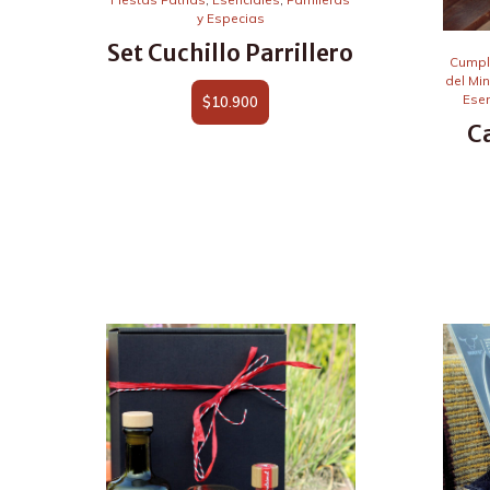
y Especias
Set Cuchillo Parrillero
Cumpl
del Mi
Esen
$
10.900
C