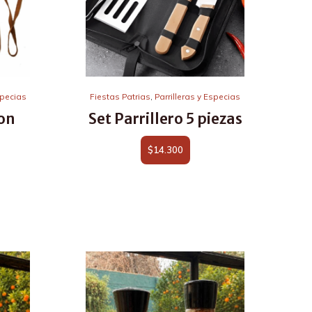
specias
Fiestas Patrias
,
Parrilleras y Especias
on
Set Parrillero 5 piezas
$
14.300