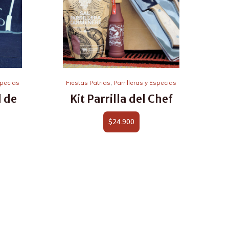
specias
Fiestas Patrias
,
Parrilleras y Especias
l de
Kit Parrilla del Chef
$
24.900