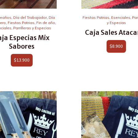
eaños
,
Día del Trabajador
,
Día
Fiestas Patrias
,
Esenciales
,
Par
nero
,
Fiestas Patrias
,
Fin de año
,
y Especias
ciales
,
Parrilleras y Especias
Caja Sales Atac
aja Especias Mix
Sabores
$
8.900
$
13.900