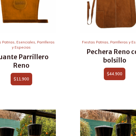
s Patrias
,
Esenciales
,
Parrilleras
Fiestas Patrias
,
Parrilleras y E
y Especias
Pechera Reno c
uante Parrillero
bolsillo
Reno
$
44.900
$
11.900