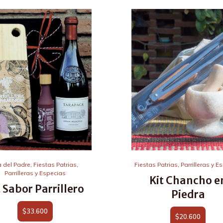
a del Padre
,
Fiestas Patrias
,
Fiestas Patrias
,
Parrilleras y E
Parrilleras y Especias
Kit Chancho e
t Sabor Parrillero
Piedra
$
33.600
$
20.600