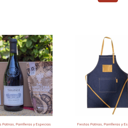
s Patrias
,
Parrilleras y Especias
Fiestas Patrias
,
Parrilleras y E