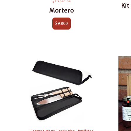
y Especias
Kit
Mortero
$
9.900
Fiestas Patrias
,
Esenciales
,
Parrilleras