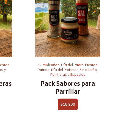
iestas
Cumpleaños
,
Día del Padre
,
Fiestas
as y
Patrias
,
Día del Profesor
,
Fin de año
,
Parrilleras y Especias
leras
Pack Sabores para
Parrillar
$
18.900