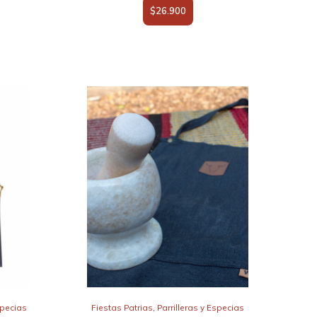
$
26.900
specias
Fiestas Patrias
,
Parrilleras y Especias