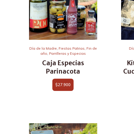
Día de la Madre
,
Fiestas Patrias
,
Fin de
Dí
año
,
Parrilleras y Especias
Caja Especias
Ki
Parinacota
Cuc
$
27.900