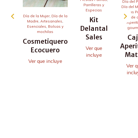
Día del 
Parrilleras y
Día del M
Especias
Fiestas P
Día de la Mujer
,
Día de la
Fin de 
Kit
Madre
,
Artesanales
,
Aperit
Esenciales
,
Bolsas y
Delantal
gourm
mochilas
Sales
Ca
Cosmetiquero
Aperi
Ver que
Ecocuero
Mat
incluye
Ver que incluye
Ver 
incl