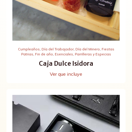
Cumpleaños
,
Día del Trabajador
,
Día del Minero
,
Fiestas
Patrias
,
Fin de año
,
Esenciales
,
Parrilleras y Especias
Caja Dulce Isidora
Ver que incluye