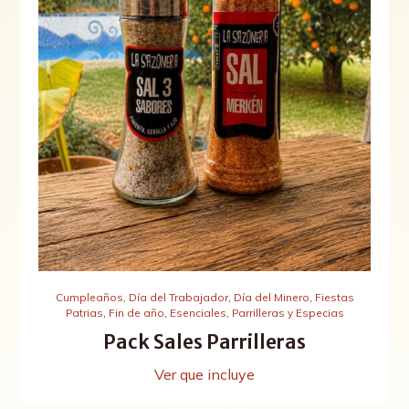
Cumpleaños
,
Día del Trabajador
,
Día del Minero
,
Fiestas
Patrias
,
Fin de año
,
Esenciales
,
Parrilleras y Especias
Pack Sales Parrilleras
Ver que incluye