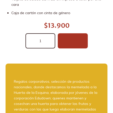
cara
Caja de cartón con cinta de género
$
13.900
Caja
COTIZAR
Especias
Mix
Sabores
cantidad
Regalos corporativos, selección de productos
nacionales, donde destacamos la mermelada a la
Huerta de la Esquina, elaborada por jóvenes de la
corporación Edudown; quienes mantienen y
cosechan una huerta para obtener las frutas y
verduras con las que luego elaboran mermeladas