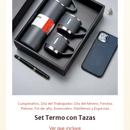
Cumpleaños
,
Día del Trabajador
,
Día del Minero
,
Fiestas
Patrias
,
Fin de año
,
Esenciales
,
Parrilleras y Especias
Set Termo con Tazas
Ver que incluye