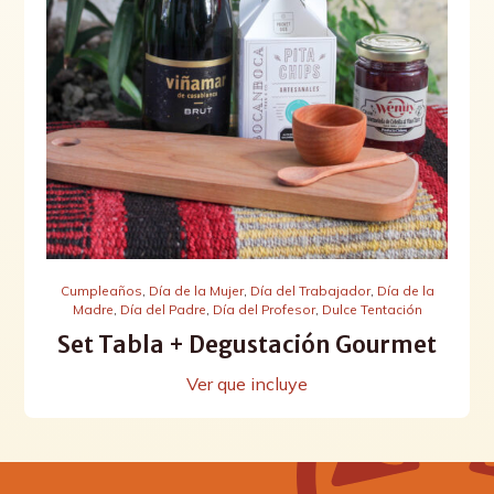
Cumpleaños
,
Día de la Mujer
,
Día del Trabajador
,
Día de la
Madre
,
Día del Padre
,
Día del Profesor
,
Dulce Tentación
Set Tabla + Degustación Gourmet
Ver que incluye