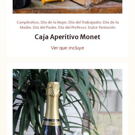
Cumpleaños
,
Día de la Mujer
,
Día del Trabajador
,
Día de la
Madre
,
Día del Padre
,
Día del Profesor
,
Dulce Tentación
Caja Aperitivo Monet
Ver que incluye