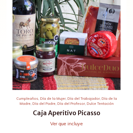
Cumpleaños
,
Día de la Mujer
,
Día del Trabajador
,
Día de la
Madre
,
Día del Padre
,
Día del Profesor
,
Dulce Tentación
Caja Aperitivo Picasso
Ver que incluye