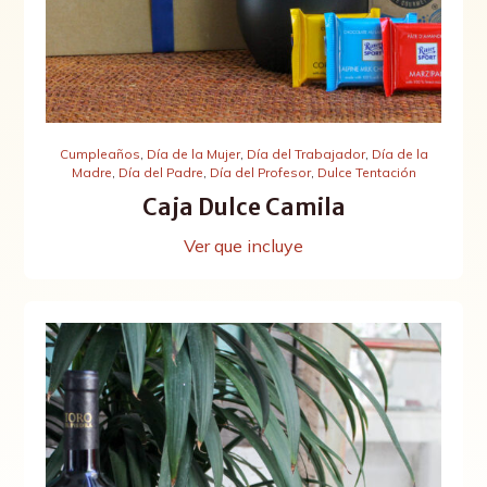
Cumpleaños
,
Día de la Mujer
,
Día del Trabajador
,
Día de la
Madre
,
Día del Padre
,
Día del Profesor
,
Dulce Tentación
Caja Dulce Camila
Ver que incluye