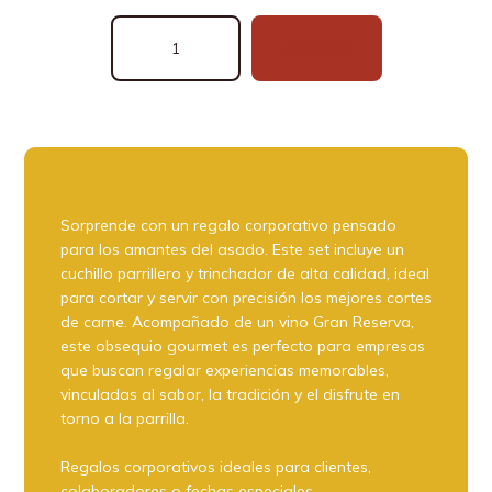
Set
COTIZAR
de
Cuchillo
Parrillero
+
Vino
Gran
Reserva
cantidad
Sorprende con un regalo corporativo pensado
para los amantes del asado. Este set incluye un
cuchillo parrillero y trinchador de alta calidad, ideal
para cortar y servir con precisión los mejores cortes
de carne. Acompañado de un vino Gran Reserva,
este obsequio gourmet es perfecto para empresas
que buscan regalar experiencias memorables,
vinculadas al sabor, la tradición y el disfrute en
torno a la parrilla.
Regalos corporativos ideales para clientes,
colaboradores o fechas especiales.