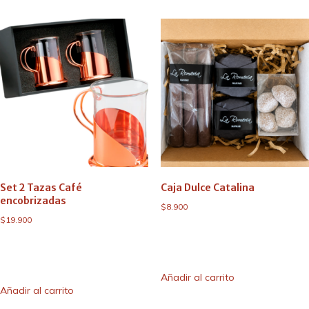
Set 2 Tazas Café
Caja Dulce Catalina
encobrizadas
$
8.900
$
19.900
Añadir al carrito
Añadir al carrito