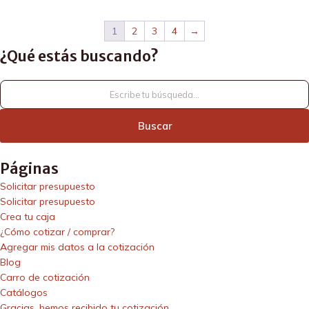
1
2
3
4
→
¿Qué estás buscando?
¿Qué
estás
buscando?
Páginas
Solicitar presupuesto
Solicitar presupuesto
Crea tu caja
¿Cómo cotizar / comprar?
Agregar mis datos a la cotización
Blog
Carro de cotización
Catálogos
Gracias, hemos recibido tu cotización