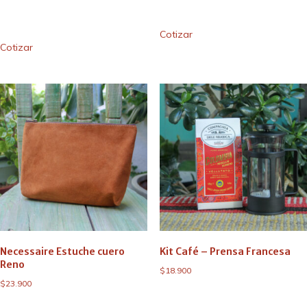
Cotizar
Cotizar
Necessaire Estuche cuero
Kit Café – Prensa Francesa
Reno
$
18.900
$
23.900