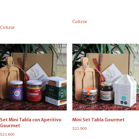
Cotizar
Cotizar
Set Mini Tabla con Aperitivo
Mini Set Tabla Gourmet
Gourmet
$
22.900
$
21.600