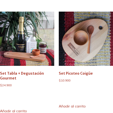
Set Tabla + Degustación
Set Picoteo Coigüe
Gourmet
$
10.900
$
24.900
Añadir al carrito
Añadir al carrito