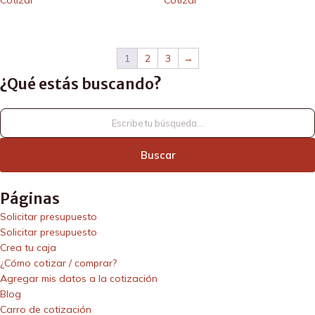
Cotizar
Cotizar
1
2
3
→
¿Qué estás buscando?
¿Qué
estás
buscando?
Páginas
Solicitar presupuesto
Solicitar presupuesto
Crea tu caja
¿Cómo cotizar / comprar?
Agregar mis datos a la cotización
Blog
Carro de cotización