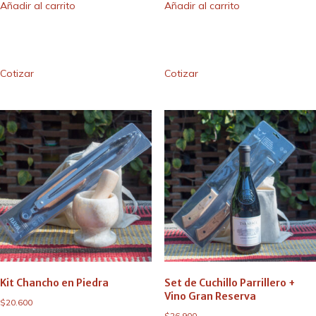
Añadir al carrito
Añadir al carrito
Cotizar
Cotizar
Kit Chancho en Piedra
Set de Cuchillo Parrillero +
Vino Gran Reserva
$
20.600
$
26.900