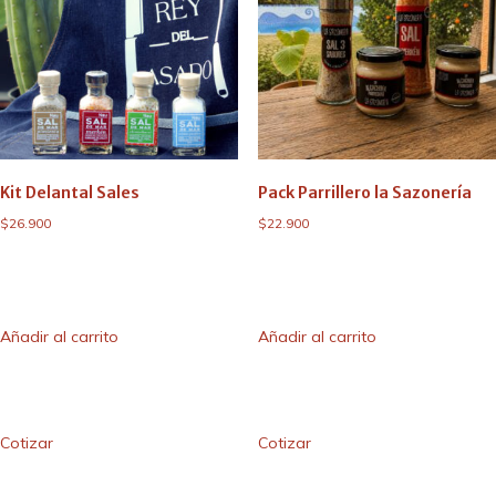
Kit Delantal Sales
Pack Parrillero la Sazonería
$
26.900
$
22.900
Añadir al carrito
Añadir al carrito
Cotizar
Cotizar